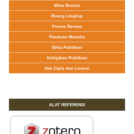
Mitra Bestari
Ruang Lingkup
Proses Review
Panduan Menulis
Etika Publikasi
Kebijakan Publikasi
Hak Cipta dan Lisensi
ALAT REFERENSI